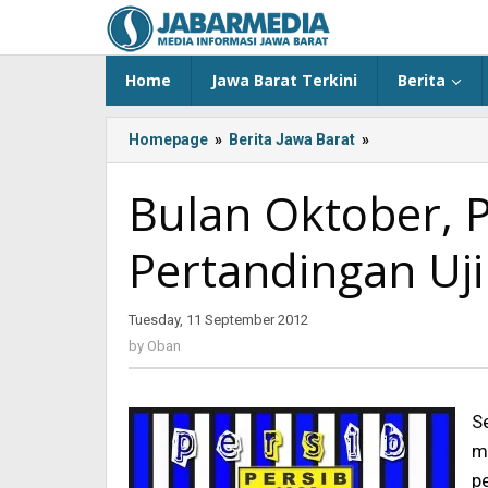
Skip
to
content
Home
Jawa Barat Terkini
Berita
Homepage
»
Berita Jawa Barat
»
<!-
-:IN-
-
Bulan Oktober, P
>Bulan
Oktober,
Pertandingan Uj
Persib
Jalani
Pertandingan
Tuesday, 11 September 2012
by
Uji
Oban
Coba<!-
by
Oban
-:-
-
>
S
m
p