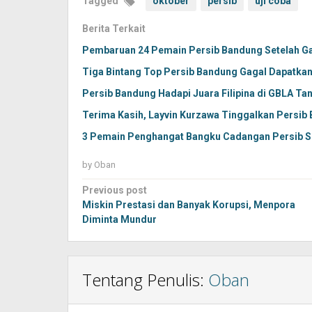
Tagged
oktober
persib
uji coba
Berita Terkait
Pembaruan 24 Pemain Persib Bandung Setelah G
Tiga Bintang Top Persib Bandung Gagal Dapatka
Persib Bandung Hadapi Juara Filipina di GBLA T
Terima Kasih, Layvin Kurzawa Tinggalkan Persib 
3 Pemain Penghangat Bangku Cadangan Persib Se
by
Oban
Post
Previous post
navigation
Miskin Prestasi dan Banyak Korupsi, Menpora
Diminta Mundur
Tentang Penulis:
Oban