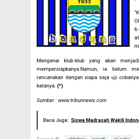
“
O
6
a
m
Mengenai klub-klub yang akan menja
mempersiapkanya.Namun, ia belum me
rencanakan dengan siapa saja uji cobanya. 
katanya.
(*)
Sumber : www.tribunnews.com
Baca Juga:
Siswa Madrasah Wakili Indone