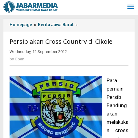
Skip
to
content
Homepage
»
Berita Jawa Barat
»
<!-
-:IN-
-
Persib akan Cross Country di Cikole
>Persib
akan
Wednesday, 12 September 2012
by
Cross
Oban
by
Oban
Country
di
Cikole<!-
Para
-:-
pemain
-
>
Persib
Bandung
akan
melakuka
n cross