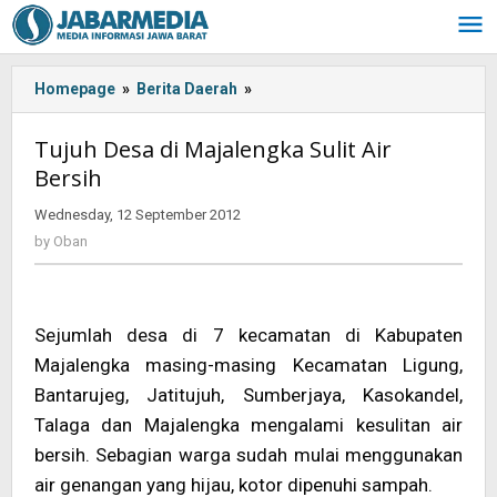
Skip
to
content
Homepage
»
Berita Daerah
»
Tujuh
Desa
di
Tujuh Desa di Majalengka Sulit Air
Majalengka
Bersih
Sulit
Air
Wednesday, 12 September 2012
by
Bersih
Oban
by
Oban
Sejumlah desa di 7 kecamatan di Kabupaten
Majalengka masing-masing Kecamatan Ligung,
Bantarujeg, Jatitujuh, Sumberjaya, Kasokandel,
Talaga dan Majalengka mengalami kesulitan air
bersih. Sebagian warga sudah mulai menggunakan
air genangan yang hijau, kotor dipenuhi sampah.