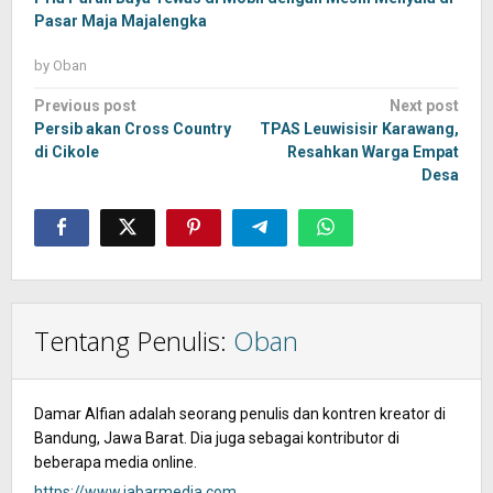
Pasar Maja Majalengka
by
Oban
Post
Previous post
Next post
navigation
Persib akan Cross Country
TPAS Leuwisisir Karawang,
di Cikole
Resahkan Warga Empat
Desa
Tentang Penulis:
Oban
Damar Alfian adalah seorang penulis dan kontren kreator di
Bandung, Jawa Barat. Dia juga sebagai kontributor di
beberapa media online.
https://www.jabarmedia.com