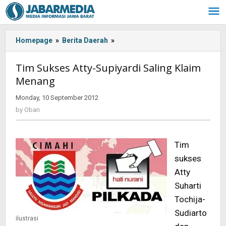
Skip
to
content
Homepage
»
Berita Daerah
»
<!-
-:IN-
-
Tim Sukses Atty-Supiyardi Saling Klaim
>Tim
Menang
Sukses
Atty-
Monday, 10 September 2012
by
Supiyardi
Oban
by
Oban
Saling
Klaim
Menang
Tim
<!-
-:-
sukses
-
Atty
>
Suharti
Tochija-
Sudiarto
ilustrasi