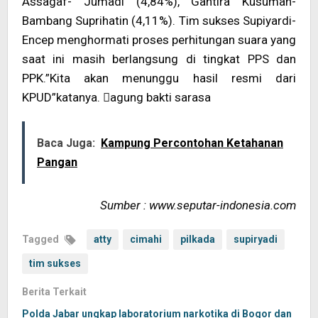
Assagaf- Jumadi (4,84%), Gantira Kusumah-
Bambang Suprihatin (4,11%). Tim sukses Supiyardi-
Encep menghormati proses perhitungan suara yang
saat ini masih berlangsung di tingkat PPS dan
PPK.”Kita akan menunggu hasil resmi dari
KPUD”katanya. agung bakti sarasa
Baca Juga:
Kampung Percontohan Ketahanan
Pangan
Sumber : www.seputar-indonesia.com
Tagged
atty
cimahi
pilkada
supiryadi
tim sukses
Berita Terkait
Polda Jabar ungkap laboratorium narkotika di Bogor dan