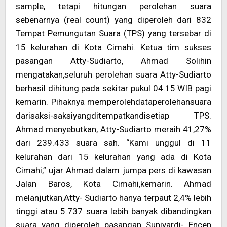
sample, tetapi hitungan perolehan suara
sebenarnya (real count) yang diperoleh dari 832
Tempat Pemungutan Suara (TPS) yang tersebar di
15 kelurahan di Kota Cimahi. Ketua tim sukses
pasangan Atty-Sudiarto, Ahmad Solihin
mengatakan,seluruh perolehan suara Atty-Sudiarto
berhasil dihitung pada sekitar pukul 04.15 WIB pagi
kemarin. Pihaknya memperolehdataperolehansuara
darisaksi-saksiyangditempatkandisetiap TPS.
Ahmad menyebutkan, Atty-Sudiarto meraih 41,27%
dari 239.433 suara sah. “Kami unggul di 11
kelurahan dari 15 kelurahan yang ada di Kota
Cimahi,” ujar Ahmad dalam jumpa pers di kawasan
Jalan Baros, Kota Cimahi,kemarin. Ahmad
melanjutkan,Atty- Sudiarto hanya terpaut 2,4% lebih
tinggi atau 5.737 suara lebih banyak dibandingkan
suara yang diperoleh pasangan Supiyardi- Encep