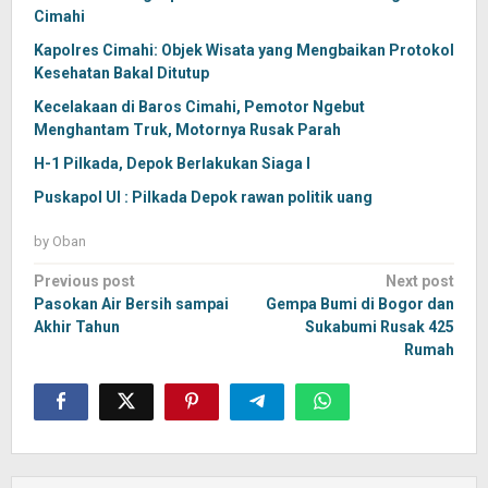
Cimahi
Kapolres Cimahi: Objek Wisata yang Mengbaikan Protokol
Kesehatan Bakal Ditutup
Kecelakaan di Baros Cimahi, Pemotor Ngebut
Menghantam Truk, Motornya Rusak Parah
H-1 Pilkada, Depok Berlakukan Siaga I
Puskapol UI : Pilkada Depok rawan politik uang
by
Oban
Post
Previous post
Next post
navigation
Pasokan Air Bersih sampai
Gempa Bumi di Bogor dan
Akhir Tahun
Sukabumi Rusak 425
Rumah