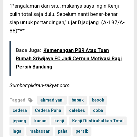
“Pengalaman dari situ, makanya saya ingin Kenji
pulih total saja dulu. Sebelum nanti benar-benar
siap untuk pertandingan,” ujar Djadjang. (A-197/A-
88)***
Baca Juga:
Kemenangan PBR Atas Tuan
Rumah Sriwijaya FC Jadi Cermin Motivasi Bagi
Persib Bandung
Sumber:pikiran-rakyat.com
Tagged
ahmad yani
babak
besok
cedera
Cedera Paha
celebes
coba
jepang
kanan
kenji
Kenji Diistirahatkan Total
laga
makassar
paha
persib