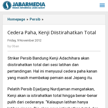
Skip
to
content
Homepage
»
Persib
»
Cedera
Paha,
Kenji
Cedera Paha, Kenji Diistirahatkan Total
Diistirahatkan
Total
Friday, 9 November 2012
by
Oban
by
Oban
Striker Persib Bandung Kenji Adachihara akan
diistirahatkan total dari sesi latihan dan
pertandingan. Hal ini menyusul cedera paha kanan
yang masih membekap pemain asal Jepang itu.
Pelatih Persib Djadjang Nurdjaman mengatakan,
Kenji akan ia istirahatkan total hingga benar-benar
pulih dari cederanya. “Kalaupun latihan hanya