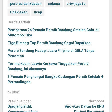
persiba balikpapan
selama
sriwijaya fc
tidak akan
ucap
Berita Terkait
Pembaruan 24 Pemain Persib Bandung Setelah Gabriel
Mutombo Tiba
Tiga Bintang Top Persib Bandung Gagal Dapatkan
Persib Bandung Hadapi Juara Filipina di GBLA Tanpa
Penonton
Terima Kasih, Layvin Kurzawa Tinggalkan Persib
Bandung, Ini Alasannya
3 Pemain Penghangat Bangku Cadangan Persib Setelah 4
Pertandingan
by
Oban
Post
Previous post
Next post
navigation
Djadjang Bidik
Ano-Azis Daftar ke KPU
Kemenangan Atas
Diiringi Barongsai