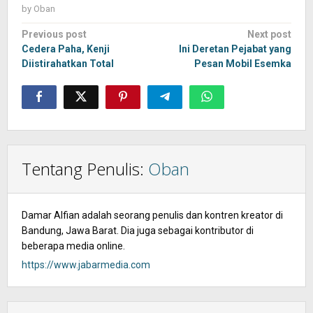
by
Oban
Post
Previous post
Next post
navigation
Cedera Paha, Kenji
Ini Deretan Pejabat yang
Diistirahatkan Total
Pesan Mobil Esemka
Tentang Penulis:
Oban
Damar Alfian adalah seorang penulis dan kontren kreator di
Bandung, Jawa Barat. Dia juga sebagai kontributor di
beberapa media online.
https://www.jabarmedia.com