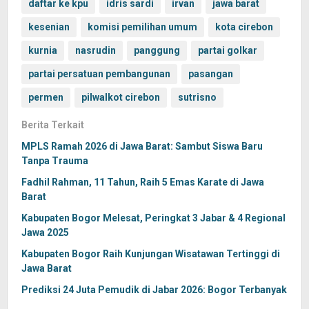
daftar ke kpu
idris sardi
irvan
jawa barat
kesenian
komisi pemilihan umum
kota cirebon
kurnia
nasrudin
panggung
partai golkar
partai persatuan pembangunan
pasangan
permen
pilwalkot cirebon
sutrisno
Berita Terkait
MPLS Ramah 2026 di Jawa Barat: Sambut Siswa Baru
Tanpa Trauma
Fadhil Rahman, 11 Tahun, Raih 5 Emas Karate di Jawa
Barat
Kabupaten Bogor Melesat, Peringkat 3 Jabar & 4 Regional
Jawa 2025
Kabupaten Bogor Raih Kunjungan Wisatawan Tertinggi di
Jawa Barat
Prediksi 24 Juta Pemudik di Jabar 2026: Bogor Terbanyak