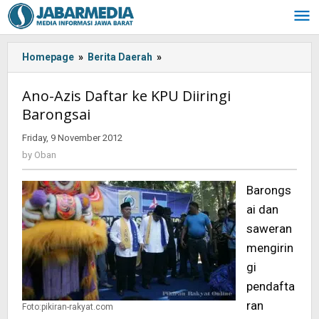
Skip
to
content
Homepage
»
Berita Daerah
»
Ano-
Azis
Daftar
Ano-Azis Daftar ke KPU Diiringi
ke
Barongsai
KPU
Diiringi
Friday, 9 November 2012
by
Barongsai
Oban
by
Oban
Barongs
ai dan
saweran
mengirin
gi
pendafta
ran
Foto:pikiran-rakyat.com