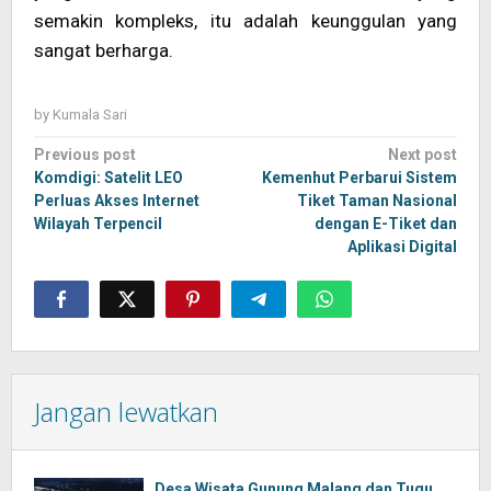
semakin kompleks, itu adalah keunggulan yang
sangat berharga.
by
Kumala Sari
Post
Previous post
Next post
navigation
Komdigi: Satelit LEO
Kemenhut Perbarui Sistem
Perluas Akses Internet
Tiket Taman Nasional
Wilayah Terpencil
dengan E-Tiket dan
Aplikasi Digital
Jangan lewatkan
Desa Wisata Gunung Malang dan Tugu