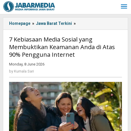
Skip
to
content
Homepage
»
Jawa Barat Terkini
»
7
Kebiasaan
Media
7 Kebiasaan Media Sosial yang
Sosial
Membuktikan Keamanan Anda di Atas
yang
90% Pengguna Internet
Membuktikan
Keamanan
Monday, 8 June 2026
by
Anda
Kumala
by
Kumala Sari
di
Sari
Atas
90%
Pengguna
Internet