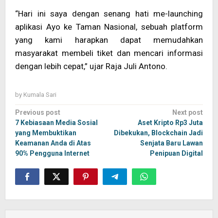
“Hari ini saya dengan senang hati me-launching
aplikasi Ayo ke Taman Nasional, sebuah platform
yang kami harapkan dapat memudahkan
masyarakat membeli tiket dan mencari informasi
dengan lebih cepat,” ujar Raja Juli Antono.
by
Kumala Sari
Post
Previous post
Next post
navigation
7 Kebiasaan Media Sosial
Aset Kripto Rp3 Juta
yang Membuktikan
Dibekukan, Blockchain Jadi
Keamanan Anda di Atas
Senjata Baru Lawan
90% Pengguna Internet
Penipuan Digital