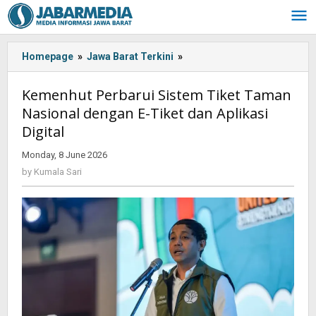
Skip
to
content
Homepage
»
Jawa Barat Terkini
»
Kemenhut
Perbarui
Sistem
Kemenhut Perbarui Sistem Tiket Taman
Tiket
Nasional dengan E-Tiket dan Aplikasi
Taman
Digital
Nasional
dengan
Monday, 8 June 2026
by
E-
Kumala
by
Kumala Sari
Tiket
Sari
dan
Aplikasi
Digital