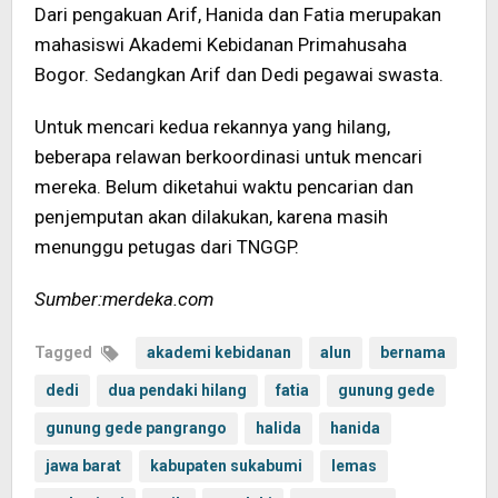
Dari pengakuan Arif, Hanida dan Fatia merupakan
mahasiswi Akademi Kebidanan Primahusaha
Bogor. Sedangkan Arif dan Dedi pegawai swasta.
Untuk mencari kedua rekannya yang hilang,
beberapa relawan berkoordinasi untuk mencari
mereka. Belum diketahui waktu pencarian dan
penjemputan akan dilakukan, karena masih
menunggu petugas dari TNGGP.
Sumber:merdeka.com
Tagged
akademi kebidanan
alun
bernama
dedi
dua pendaki hilang
fatia
gunung gede
gunung gede pangrango
halida
hanida
jawa barat
kabupaten sukabumi
lemas