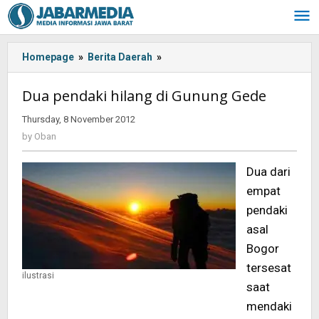
Skip
to
content
Homepage
»
Berita Daerah
»
Dua
pendaki
hilang
Dua pendaki hilang di Gunung Gede
di
Gunung
Thursday, 8 November 2012
by
Gede
Oban
by
Oban
Dua dari
empat
pendaki
asal
Bogor
tersesat
ilustrasi
saat
mendaki