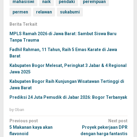
mahasiswi
naik
pendaki
perempuan
permen
relawan
sukabumi
Berita Terkait
MPLS Ramah 2026 di Jawa Barat: Sambut Siswa Baru
Tanpa Trauma
Fadhil Rahman, 11 Tahun, Raih 5 Emas Karate di Jawa
Barat
Kabupaten Bogor Melesat, Peringkat 3 Jabar & 4 Regional
Jawa 2025
Kabupaten Bogor Raih Kunjungan Wisatawan Tertinggi di
Jawa Barat
Prediksi 24 Juta Pemudik di Jabar 2026: Bogor Terbanyak
by
Oban
Post
Previous post
Next post
navigation
5 Makanan kaya akan
Proyek pekerjaan DPR
flavonoid
dengan harga fantastis