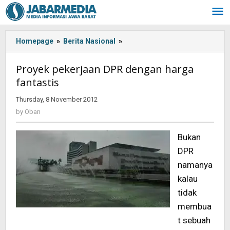
Skip
to
content
Homepage
»
Berita Nasional
»
Proyek
pekerjaan
DPR
Proyek pekerjaan DPR dengan harga
dengan
fantastis
harga
fantastis
Thursday, 8 November 2012
by
Oban
by
Oban
Bukan
DPR
namanya
kalau
tidak
membua
t sebuah