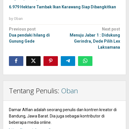
6.979 Hektare Tambak Ikan Karawang Siap Dibangkitkan
by
Oban
Post
Previous post
Next post
navigation
Dua pendaki hilang di
Menuju Jabar 1 : Didukung
Gunung Gede
Gerindra, Dede Pilih Lex
Laksamana
Tentang Penulis:
Oban
Damar Alfian adalah seorang penulis dan kontren kreator di
Bandung, Jawa Barat. Dia juga sebagai kontributor di
beberapa media online.