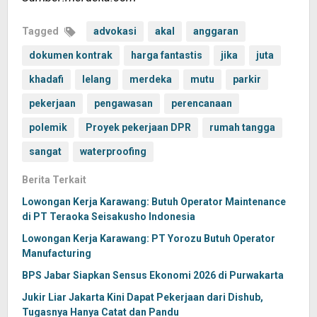
Tagged
advokasi
akal
anggaran
dokumen kontrak
harga fantastis
jika
juta
khadafi
lelang
merdeka
mutu
parkir
pekerjaan
pengawasan
perencanaan
polemik
Proyek pekerjaan DPR
rumah tangga
sangat
waterproofing
Berita Terkait
Lowongan Kerja Karawang: Butuh Operator Maintenance
di PT Teraoka Seisakusho Indonesia
Lowongan Kerja Karawang: PT Yorozu Butuh Operator
Manufacturing
BPS Jabar Siapkan Sensus Ekonomi 2026 di Purwakarta
Jukir Liar Jakarta Kini Dapat Pekerjaan dari Dishub,
Tugasnya Hanya Catat dan Pandu