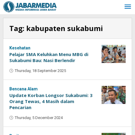
Skip
to
content
Tag:
kabupaten sukabumi
Kesehatan
Pelajar SMA Keluhkan Menu MBG di
Sukabumi Bau: Nasi Berlendir
Thursday, 18 September 2025
by
Oban
Bencana Alam
Update Korban Longsor Sukabumi: 3
Orang Tewas, 4 Masih dalam
Pencarian
Thursday, 5 December 2024
by
Oban