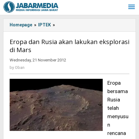
Skip
to
content
Homepage
»
IPTEK
»
Eropa
dan
Rusia
Eropa dan Rusia akan lakukan eksplorasi
akan
di Mars
lakukan
eksplorasi
Wednesday, 21 November 2012
by
di
Oban
by
Oban
Mars
Eropa
bersama
Rusia
telah
menyusu
n
rencana