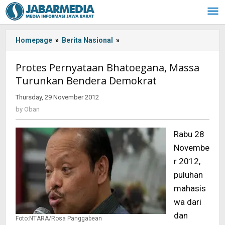
Skip
to
content
Homepage
»
Berita Nasional
»
Protes
Pernyataan
Bhatoegana,
Protes Pernyataan Bhatoegana, Massa
Massa
Turunkan Bendera Demokrat
Turunkan
Bendera
Thursday, 29 November 2012
by
Demokrat
Oban
by
Oban
Rabu 28
Novembe
r 2012,
puluhan
mahasis
wa dari
dan
Foto:NTARA/Rosa Panggabean