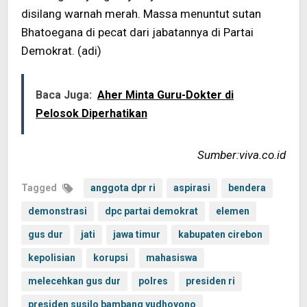
disilang warnah merah. Massa menuntut sutan
Bhatoegana di pecat dari jabatannya di Partai
Demokrat. (adi)
Baca Juga:
Aher Minta Guru-Dokter di
Pelosok Diperhatikan
Sumber:viva.co.id
Tagged
anggota dpr ri
aspirasi
bendera
demonstrasi
dpc partai demokrat
elemen
gus dur
jati
jawa timur
kabupaten cirebon
kepolisian
korupsi
mahasiswa
melecehkan gus dur
polres
presiden ri
presiden susilo bambang yudhoyono