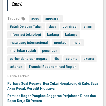
Dody'
Tagged
agus
anggaran
Butuh Delapan Tahun
daya
dominasi
enam
informasi teknologi
kadang
katanya
mata uang internasional
menkeu
mulai
nilai tukar rupiah
penulisan
perbendaharaan negara
ribu
selama
skema
tekanan
Transisi Redenominasi Rupiah
Berita Terkait
Purbaya Soal Pegawai Bea Cukai Nongkrong di Kafe: Saya
Akan Pecat, Persulit Hidupnya!
Pemkab Bogor Pangkas Anggaran Perjalanan Dinas dan
Rapat Kerja 50 Persen