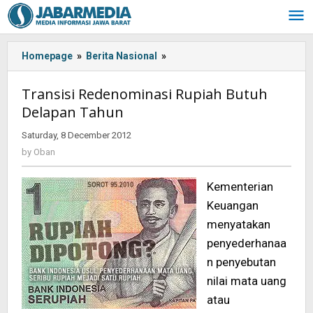
Skip
to
content
Homepage
»
Berita Nasional
»
Transisi
Redenominasi
Rupiah
Transisi Redenominasi Rupiah Butuh
Butuh
Delapan Tahun
Delapan
Tahun
Saturday, 8 December 2012
by
Oban
by
Oban
Kementerian
Keuangan
menyatakan
penyederhanaa
n penyebutan
nilai mata uang
atau