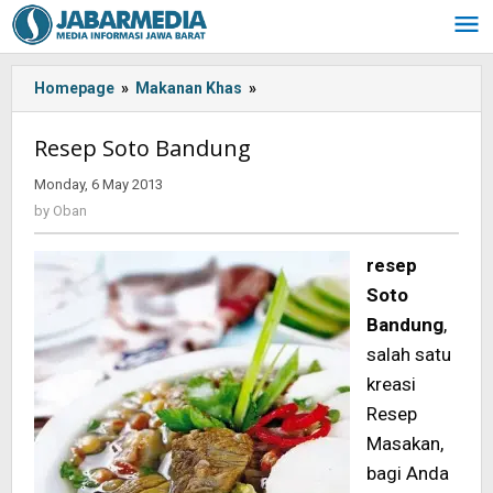
Skip
to
content
Homepage
»
Makanan Khas
»
Resep
Soto
Bandung
Resep Soto Bandung
Monday, 6 May 2013
by
Oban
by
Oban
resep
Soto
Bandung
,
salah satu
kreasi
Resep
Masakan,
bagi Anda