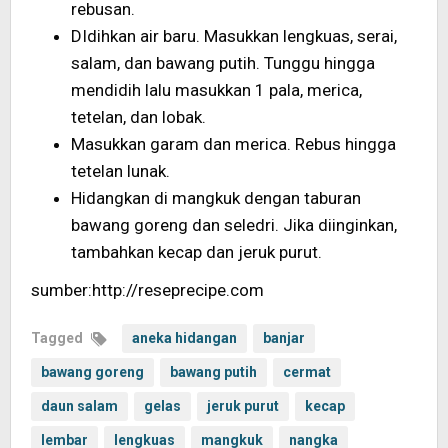
rebusan.
DIdihkan air baru. Masukkan lengkuas, serai,
salam, dan bawang putih. Tunggu hingga
mendidih lalu masukkan 1 pala, merica,
tetelan, dan lobak.
Masukkan garam dan merica. Rebus hingga
tetelan lunak.
Hidangkan di mangkuk dengan taburan
bawang goreng dan seledri. Jika diinginkan,
tambahkan kecap dan jeruk purut.
sumber:http://reseprecipe.com
Tagged
aneka hidangan
banjar
bawang goreng
bawang putih
cermat
daun salam
gelas
jeruk purut
kecap
lembar
lengkuas
mangkuk
nangka