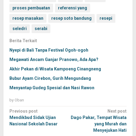
proses pembuatan
referensi yang
resep masakan
resep soto bandung
resepi
seledri
serabi
Berita Terkait
Nyepi di Bali Tanpa Festival Ogoh-ogoh
Megawati Ancam Ganjar Pranowo, Ada Apa?
Akhir Pekan di Wisata Kampoeng Cinangneng
Bubur Ayam Cirebon, Gurih Mengundang
Menyantap Gudeg Spesial dan Nasi Rawon
by
Oban
Post
Previous post
Next post
navigation
Mendikbud Sidak Ujian
Dago Pakar, Tempat Wisata
Nasional Sekolah Dasar
yang Murah dan
Menyejukan Hati