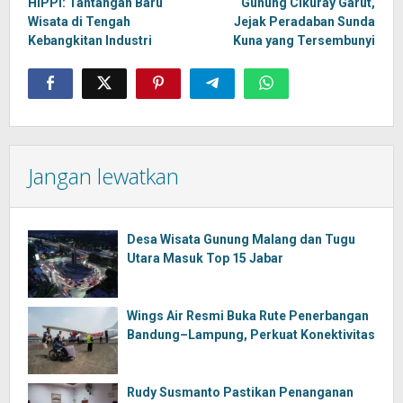
navigation
HIPPI: Tantangan Baru
Gunung Cikuray Garut,
Wisata di Tengah
Jejak Peradaban Sunda
Kebangkitan Industri
Kuna yang Tersembunyi
Jangan lewatkan
Desa Wisata Gunung Malang dan Tugu
Utara Masuk Top 15 Jabar
Wings Air Resmi Buka Rute Penerbangan
Bandung–Lampung, Perkuat Konektivitas
Rudy Susmanto Pastikan Penanganan