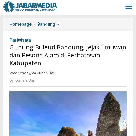
Skip
to
content
Homepage
»
Bandung
»
Gunung
Buleud
Bandung,
Pariwisata
Jejak
Gunung Buleud Bandung, Jejak Ilmuwan
Ilmuwan
dan Pesona Alam di Perbatasan
dan
Kabupaten
Pesona
Alam
Wednesday, 24 June 2026
by
di
Kumala
by
Kumala Sari
Perbatasan
Sari
Kabupaten