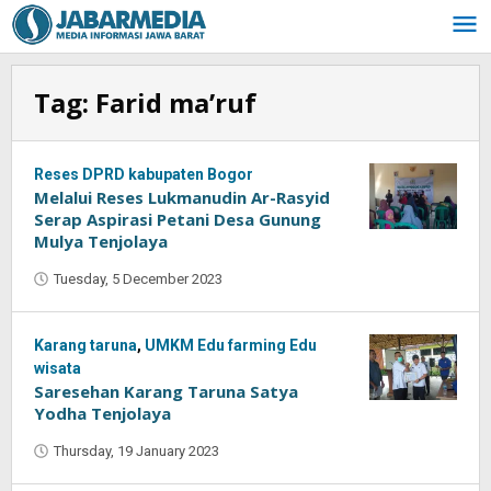
Skip
to
content
Tag:
Farid ma’ruf
Reses DPRD kabupaten Bogor
Melalui Reses Lukmanudin Ar-Rasyid
Serap Aspirasi Petani Desa Gunung
Mulya Tenjolaya
Tuesday, 5 December 2023
by
Muhammad
Purnama
Karang taruna
,
UMKM Edu farming Edu
wisata
Saresehan Karang Taruna Satya
Yodha Tenjolaya
Thursday, 19 January 2023
by
Muhammad