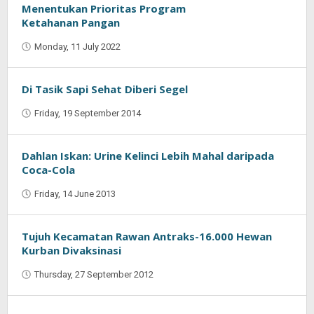
Menentukan Prioritas Program
Ketahanan Pangan
Monday, 11 July 2022
by
Muhammad
Purnama
Di Tasik Sapi Sehat Diberi Segel
Friday, 19 September 2014
by
Jaenal
Indra
Saputra
Dahlan Iskan: Urine Kelinci Lebih Mahal daripada
Coca-Cola
Friday, 14 June 2013
by
Oban
Tujuh Kecamatan Rawan Antraks-16.000 Hewan
Kurban Divaksinasi
Thursday, 27 September 2012
by
Oban