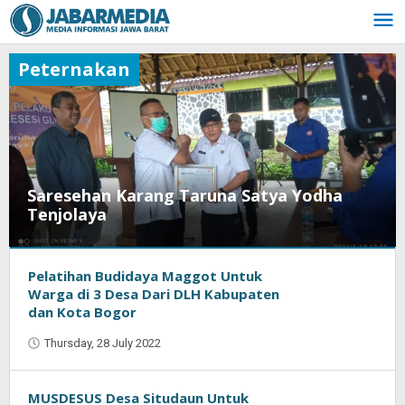
Skip
to
content
Peternakan
Saresehan Karang Taruna Satya Yodha
Tenjolaya
Pelatihan Budidaya Maggot Untuk
Thursday,
Warga di 3 Desa Dari DLH Kabupaten
19
dan Kota Bogor
January
2023
Thursday, 28 July 2022
by
by
Oban
Muhammad
Purnama
MUSDESUS Desa Situdaun Untuk