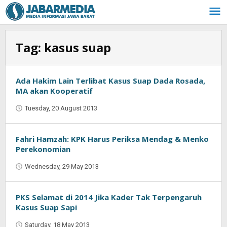
Skip
to
content
Tag:
kasus suap
Ada Hakim Lain Terlibat Kasus Suap Dada Rosada,
MA akan Kooperatif
Tuesday, 20 August 2013
by
Oban
Fahri Hamzah: KPK Harus Periksa Mendag & Menko
Perekonomian
Wednesday, 29 May 2013
by
Oban
PKS Selamat di 2014 Jika Kader Tak Terpengaruh
Kasus Suap Sapi
Saturday, 18 May 2013
by