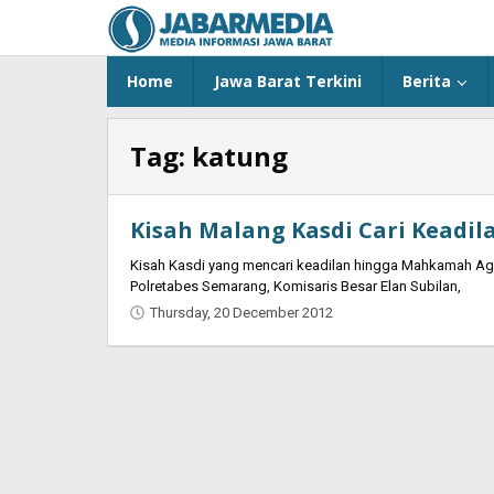
Skip
to
content
Home
Jawa Barat Terkini
Berita
Tag:
katung
Kisah Malang Kasdi Cari Keadil
Kisah Kasdi yang mencari keadilan hingga Mahkamah Agu
Polretabes Semarang, Komisaris Besar Elan Subilan,
Thursday, 20 December 2012
by
Oban