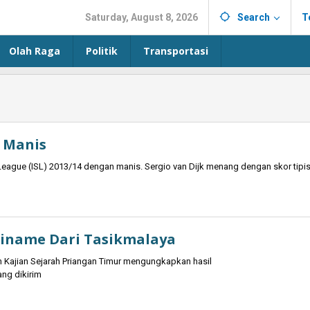
Saturday, August 8, 2026
Search
T
Olah Raga
Politik
Transportasi
n Manis
eague (ISL) 2013/14 dengan manis. Sergio van Dijk menang dengan skor tipi
riname Dari Tasikmalaya
n Kajian Sejarah Priangan Timur mengungkapkan hasil
ng dikirim