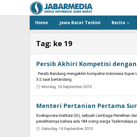
Skip
to
content
Home
Jawa Barat Terkini
Berita
Tag:
ke 19
Persib Akhiri Kompetisi denga
Persib Bandung mengakhiri kompetisi Indonesia Super L
3-2 saat bertandang
Monday, 16 September 2013
by
Najmudin
Ansorullah
Menteri Pertanian Pertama Su
Soekapoera Institute (SI), sebuah Lembaga Penelitian da
penelitiannya bahwa ada 184 orang warga Tasikmalaya ya
Saturday, 14 September 2013
by
Najmudin