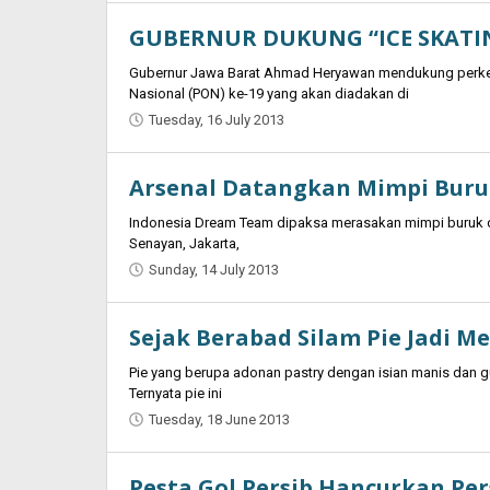
Ansorullah
GUBERNUR DUKUNG “ICE SKATI
Gubernur Jawa Barat Ahmad Heryawan mendukung perkemb
Nasional (PON) ke-19 yang akan diadakan di
Tuesday, 16 July 2013
by
Oban
Arsenal Datangkan Mimpi Buru
Indonesia Dream Team dipaksa merasakan mimpi buruk de
Senayan, Jakarta,
Sunday, 14 July 2013
by
Oban
Sejak Berabad Silam Pie Jadi 
Pie yang berupa adonan pastry dengan isian manis dan g
Ternyata pie ini
Tuesday, 18 June 2013
by
Oban
Pesta Gol Persib Hancurkan Per