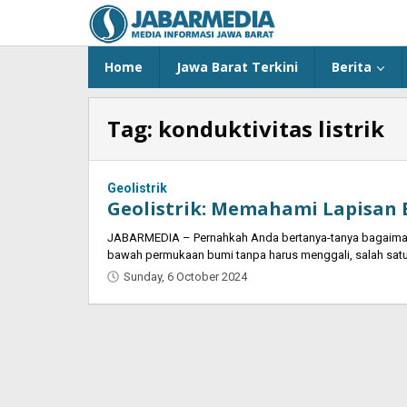
Skip
to
content
Home
Jawa Barat Terkini
Berita
Tag:
konduktivitas listrik
Geolistrik
Geolistrik: Memahami Lapisan 
JABARMEDIA – Pernahkah Anda bertanya-tanya bagaimana 
bawah permukaan bumi tanpa harus menggali, salah sat
Sunday, 6 October 2024
by
Oban