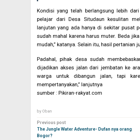
Kondisi yang telah berlangsung lebih dar
pelajar dari Desa Situdaun kesulitan me
lanjutan yang ada hanya di sekitar pusat 
sudah mahal karena harus muter. Beda jika
mudah,” katanya. Selain itu, hasil pertanian 
Padahal, pihak desa sudah membebaska
dijadikan akses jalan dari jembatan ke ar
warga untuk dibangun jalan, tapi kar
mempertanyakan,” lanjutnya
sumber : Pikiran-rakyat.com
by
Oban
Post
Previous post
navigation
The Jungle Water Adventure- Dufan nya orang
Bogor?