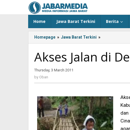
Skip
to
content
Home
Jawa Barat Terkini
Berita
Homepage
»
Jawa Barat Terkini
»
<!-
-:IN-
-
Akses Jalan di D
>Akses
Jalan
di
Thursday, 3 March 2011
by
Desa
Oban
by
Oban
Situdaun
Terputus<!-
-:-
Aks
-
>
Kab
dan
Cin
aga