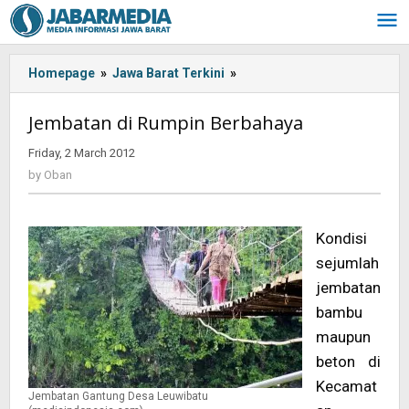
Skip
to
content
Homepage
»
Jawa Barat Terkini
»
<!-
-:IN-
-
Jembatan di Rumpin Berbahaya
>Jembatan
di
Friday, 2 March 2012
by
Rumpin
Oban
by
Oban
Berbahaya<!-
-:-
-
Kondisi
>
sejumlah
jembatan
bambu
maupun
beton di
Kecamat
Jembatan Gantung Desa Leuwibatu