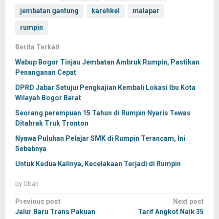
jembatan gantung
karehkel
malapar
rumpin
Berita Terkait
Wabup Bogor Tinjau Jembatan Ambruk Rumpin, Pastikan
Penanganan Cepat
DPRD Jabar Setujui Pengkajian Kembali Lokasi Ibu Kota
Wilayah Bogor Barat
Seorang perempuan 15 Tahun di Rumpin Nyaris Tewas
Ditabrak Truk Tronton
Nyawa Puluhan Pelajar SMK di Rumpin Terancam, Ini
Sebabnya
Untuk Kedua Kalinya, Kecelakaan Terjadi di Rumpin
by
Oban
Post
Previous post
Next post
navigation
Jalur Baru Trans Pakuan
Tarif Angkot Naik 35