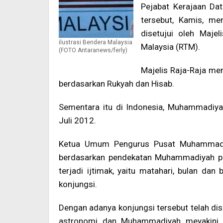
Pejabat Kerajaan D
tersebut, Kamis, me
disetujui oleh Majel
ilustrasi Bendera Malaysia
Malaysia (RTM).
(FOTO Antaranews/ferly)
Majelis Raja-Raja m
berdasarkan Rukyah dan Hisab.
Sementara itu di Indonesia, Muhammadiy
Juli 2012.
Ketua Umum Pengurus Pusat Muhammadi
berdasarkan pendekatan Muhammadiyah pad
terjadi ijtimak, yaitu matahari, bulan da
konjungsi.
Dengan adanya konjungsi tersebut telah di
astronomi dan Muhammadiyah meyakini 