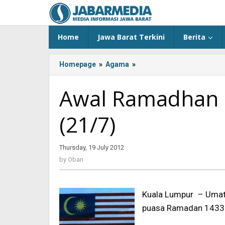
Skip
to
content
Home
Jawa Barat Terkini
Berita
Homepage
»
Agama
»
<!-
-:IN-
-
Awal Ramadhan d
>
Awal
(21/7)
Ramadhan
di
Malaysia
Thursday, 19 July 2012
by
Sabtu
Oban
(21/7)
by
Oban
<!-
-:-
-
Kuala Lumpur – Umat 
>
puasa Ramadan 1433 H