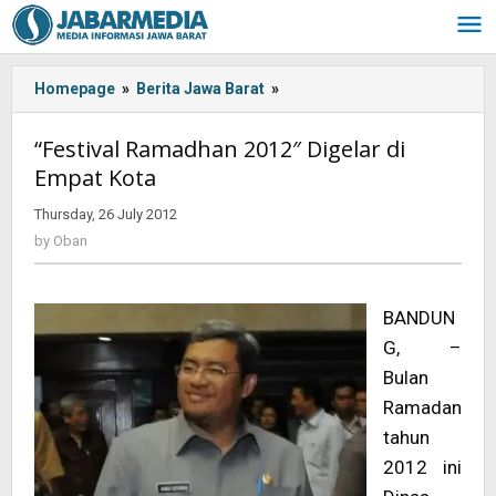
Skip
to
content
Homepage
»
Berita Jawa Barat
»
<!-
-:IN-
-
“Festival Ramadhan 2012″ Digelar di
>“Festival
Empat Kota
Ramadhan
2012"
Thursday, 26 July 2012
by
Digelar
Oban
by
Oban
di
Empat
Kota<!-
BANDUN
-:-
-
G, –
>
Bulan
Ramadan
tahun
2012 ini