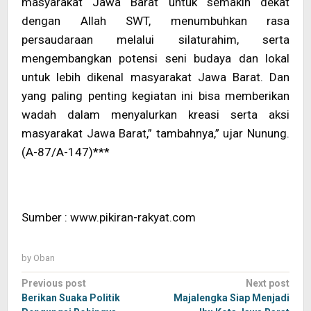
masyarakat Jawa Barat untuk semakin dekat
dengan Allah SWT, menumbuhkan rasa
persaudaraan melalui silaturahim, serta
mengembangkan potensi seni budaya dan lokal
untuk lebih dikenal masyarakat Jawa Barat. Dan
yang paling penting kegiatan ini bisa memberikan
wadah dalam menyalurkan kreasi serta aksi
masyarakat Jawa Barat,” tambahnya,” ujar Nunung.
(A-87/A-147)***
Sumber : www.pikiran-rakyat.com
by
Oban
Post
Previous post
Next post
navigation
Berikan Suaka Politik
Majalengka Siap Menjadi