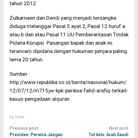
tahun 2012.
Zulkarnaen dan Dendi yang menjadi tersangka
diduga melanggar Pasal 5 ayat 2, Pasal 12 huruf a
atau b dan atau Pasal 11 UU Pemberantasan Tindak
Pidana Korupsi. Pasangan bapak dan anak ini
terancam dipidana dengan hukuman penjara paling
lama 20 tahun.
Sumber :
http://www.republika.co.id/berita/nasional/hukum/
12/07/12/m715jw-kpk-periksa-fahd-arafiq-terkait-
kasus-pengadaan-alquran
by
Oban
Post
Previous post
Next post
navigation
Presiden: Perwira Jangan
Tel Aviv: Arab Saudi