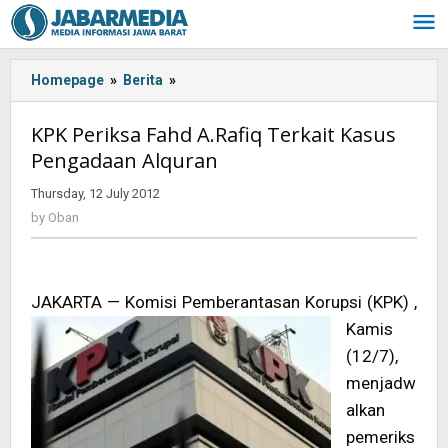
Skip
to
content
Homepage
»
Berita
»
<!-
-:IN-
-
KPK Periksa Fahd A.Rafiq Terkait Kasus
>KPK
Pengadaan Alquran
Periksa
Fahd
Thursday, 12 July 2012
by
A.Rafiq
Oban
by
Oban
Terkait
Kasus
Pengadaan
Alquran
JAKARTA — Komisi Pem
berantasan Korupsi (KPK) ,
<!-
Kamis
-:-
-
(12/7),
>
menjadw
alkan
pemeriks