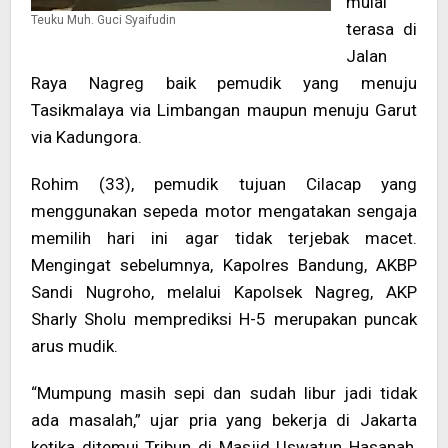
mulai
Teuku Muh. Guci Syaifudin
terasa di
Jalan
Raya Nagreg baik pemudik yang menuju
Tasikmalaya via Limbangan maupun menuju Garut
via Kadungora.
Rohim (33), pemudik tujuan Cilacap yang
menggunakan sepeda motor mengatakan sengaja
memilih hari ini agar tidak terjebak macet.
Mengingat sebelumnya, Kapolres Bandung, AKBP
Sandi Nugroho, melalui Kapolsek Nagreg, AKP
Sharly Sholu memprediksi H-5 merupakan puncak
arus mudik.
“Mumpung masih sepi dan sudah libur jadi tidak
ada masalah,” ujar pria yang bekerja di Jakarta
ketika ditemui Tribun di Masjid Uswatun Hasanah,