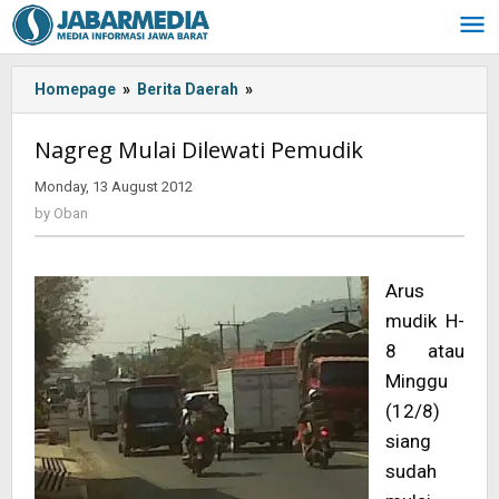
Skip
to
content
Homepage
»
Berita Daerah
»
<!-
-:IN-
-
Nagreg Mulai Dilewati Pemudik
>Nagreg
Mulai
Monday, 13 August 2012
by
Dilewati
Oban
by
Oban
Pemudik<!-
-:-
-
Arus
>
mudik H-
8 atau
Minggu
(12/8)
siang
sudah