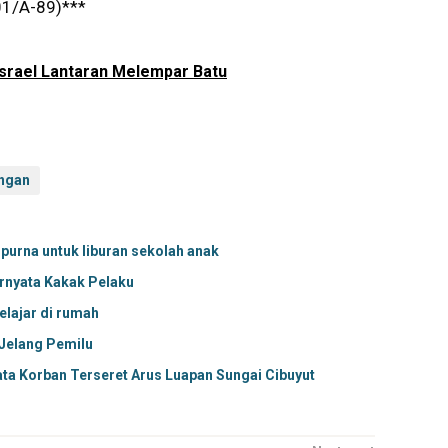
01/A-89)***
Israel Lantaran Melempar Batu
ingan
purna untuk liburan sekolah anak
ernyata Kakak Pelaku
elajar di rumah
 Jelang Pemilu
ata Korban Terseret Arus Luapan Sungai Cibuyut