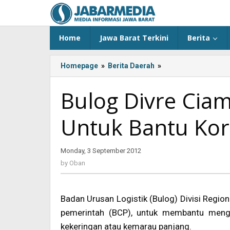
Skip
to
content
Home
Jawa Barat Terkini
Berita
Homepage
»
Berita Daerah
»
<!-
-:IN-
-
Bulog Divre Ciam
>Bulog
Divre
Untuk Bantu Kor
Ciamis
Siap
Cairkan
Monday, 3 September 2012
by
BCP
Oban
Untuk
by
Oban
Bantu
Korban
Kekeringan<!-
Badan Urusan Logistik (Bulog) Divisi Regio
-:-
pemerintah (BCP), untuk membantu menga
-
kekeringan atau kemarau panjang.
>