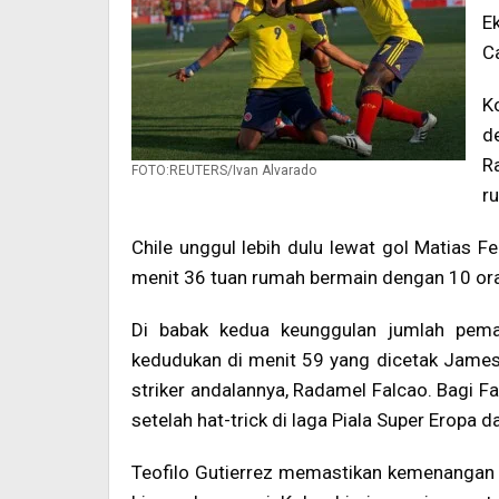
E
C
K
d
R
FOTO:REUTERS/Ivan Alvarado
r
Chile unggul lebih dulu lewat gol Matias 
menit 36 tuan rumah bermain dengan 10 ora
Di babak kedua keunggulan jumlah pem
kedudukan di menit 59 yang dicetak James 
striker andalannya, Radamel Falcao. Bagi Fal
setelah hat-trick di laga Piala Super Eropa
Teofilo Gutierrez memastikan kemenangan 