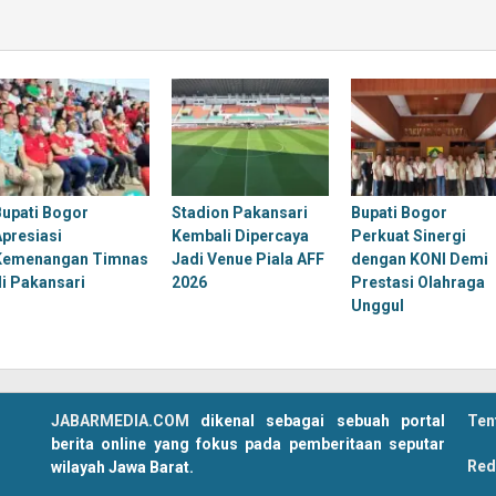
Bupati Bogor
Stadion Pakansari
Bupati Bogor
Apresiasi
Kembali Dipercaya
Perkuat Sinergi
Kemenangan Timnas
Jadi Venue Piala AFF
dengan KONI Demi
di Pakansari
2026
Prestasi Olahraga
Unggul
JABARMEDIA.COM
dikenal sebagai sebuah portal
Ten
berita online yang fokus pada pemberitaan seputar
Red
wilayah Jawa Barat.