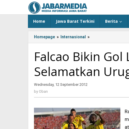
Skip
to
content
Home
Jawa Barat Terkini
Berita
Homepage
»
Internasional
»
<!-
-:IN-
-
Falcao Bikin Gol 
>Falcao
Bikin
Selamatkan Uru
Gol
Lagi,
Cavani
Wednesday, 12 September 2012
by
Selamatkan
Oban
Uruguay<!-
by
Oban
-:-
-
>
R
m
a