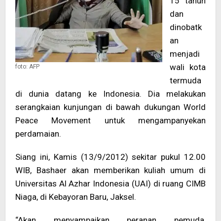
15 tahun
>
dan
dinobatk
an
menjadi
wali kota
foto: AFP
termuda
di dunia datang ke Indonesia. Dia melakukan
serangkaian kunjungan di bawah dukungan World
Peace Movement untuk mengampanyekan
perdamaian.
Siang ini, Kamis (13/9/2012) sekitar pukul 12.00
WIB, Bashaer akan memberikan kuliah umum di
Universitas Al Azhar Indonesia (UAI) di ruang CIMB
Niaga, di Kebayoran Baru, Jaksel.
“Akan menyampaikan peranan pemuda,