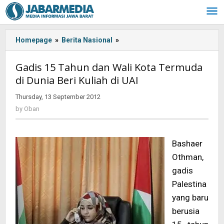
Skip
to
content
Homepage
»
Berita Nasional
»
<!-
-:IN-
-
Gadis 15 Tahun dan Wali Kota Termuda
>Gadis
di Dunia Beri Kuliah di UAI
15
Tahun
Thursday, 13 September 2012
by
dan
Oban
by
Oban
Wali
Kota
Termuda
Bashaer
di
Dunia
Othman,
Beri
gadis
Kuliah
Palestina
di
yang baru
UAI<!-
-:-
berusia
-