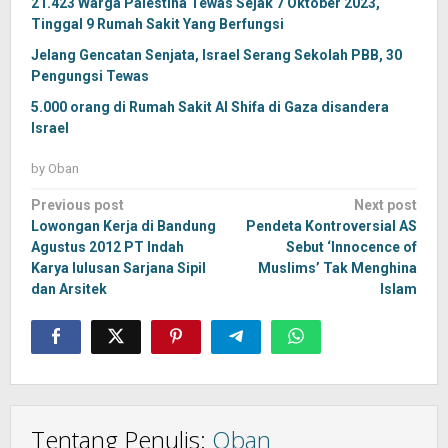
21.423 Warga Palestina Tewas Sejak 7 Oktober 2023,
Tinggal 9 Rumah Sakit Yang Berfungsi
Jelang Gencatan Senjata, Israel Serang Sekolah PBB, 30
Pengungsi Tewas
5.000 orang di Rumah Sakit Al Shifa di Gaza disandera
Israel
by
Oban
Post
Previous post
Next post
navigation
Lowongan Kerja di Bandung
Pendeta Kontroversial AS
Agustus 2012 PT Indah
Sebut ‘Innocence of
Karya lulusan Sarjana Sipil
Muslims’ Tak Menghina
dan Arsitek
Islam
Tentang Penulis:
Oban