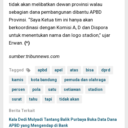
tidak akan melibatkan dewan provinsi walau
sebagian dana pembangunan dibantu APBD
Provinsi. “Saya Ketua tim ini hanya akan
berkoordinasi dengan Komisi A, D dan Dispora
untuk menentukan nama dan logo stadion,” ujar
Erwan.
(*)
sumber:tribunnews.com
Tagged
apbd
apel
atas
bisa
dprd
kamis
kota bandung
pemuda dan olahraga
persen
pola
satu
setiawan
stadion
surat
tahu
tapi
tidak akan
Berita Terkait
Kala Dedi Mulyadi Tantang Balik Purbaya Buka Data Dana
APBD yang Mengendap di Bank