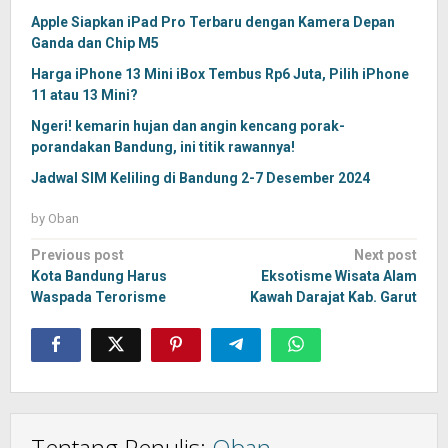
Apple Siapkan iPad Pro Terbaru dengan Kamera Depan
Ganda dan Chip M5
Harga iPhone 13 Mini iBox Tembus Rp6 Juta, Pilih iPhone
11 atau 13 Mini?
Ngeri! kemarin hujan dan angin kencang porak-
porandakan Bandung, ini titik rawannya!
Jadwal SIM Keliling di Bandung 2-7 Desember 2024
by
Oban
Post
Previous post
Next post
navigation
Kota Bandung Harus
Eksotisme Wisata Alam
Waspada Terorisme
Kawah Darajat Kab. Garut
Tentang Penulis:
Oban