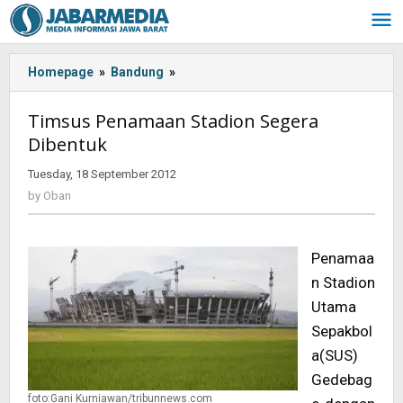
Skip
to
content
Homepage
»
Bandung
»
<!-
-:IN-
-
Timsus Penamaan Stadion Segera
>Timsus
Dibentuk
Penamaan
Stadion
Tuesday, 18 September 2012
by
Segera
Oban
by
Oban
Dibentuk<!-
-:-
-
Penamaa
>
n Stadion
Utama
Sepakbol
a(SUS)
Gedebag
foto:Gani Kurniawan/tribunnews.com