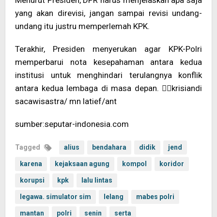
Menurut Presiden, DPR harus menjelaskan apa saja
yang akan direvisi, jangan sampai revisi undang-
undang itu justru memperlemah KPK.
Terakhir, Presiden menyerukan agar KPK-Polri
memperbarui nota kesepahaman antara kedua
institusi untuk menghindari terulangnya konflik
antara kedua lembaga di masa depan. krisiandi
sacawisastra/ mn latief/ant
sumber:seputar-indonesia.com
Tagged
alius
bendahara
didik
jend
karena
kejaksaan agung
kompol
koridor
korupsi
kpk
lalu lintas
legawa. simulator sim
lelang
mabes polri
mantan
polri
senin
serta