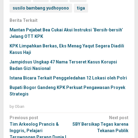
susilo bambang yudhoyono
tiga
Berita Terkait
Mantan Pejabat Bea Cukai Akui Instruksi ‘Bersih-bersih’
Jelang OTT KPK
KPK Limpahkan Berkas, Eks Menag Yaqut Segera Diadili
Kasus Haji
Jampidsus Ungkap 47 Nama Terseret Kasus Korupsi
Badan Gizi Nasional
Istana Bicara Terkait Penggeledahan 12 Lokasi oleh Polri
Bupati Bogor Gandeng KPK Perkuat Pengawasan Proyek
Strategis
by
Oban
Post
Previous post
Next post
navigation
Tim Arkeolog Prancis &
SBY Bersikap Tegas karena
Inggris, Pelajari
Tekanan Publik
Terowongan Perang Dunia I