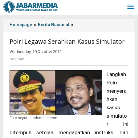
Skip
to
content
Homepage
»
Berita Nasional
»
Polri
Legawa
Serahkan
Polri Legawa Serahkan Kasus Simulator
Kasus
Simulator
Wednesday, 10 October 2012
by
Oban
by
Oban
Langkah
Polri
menyera
hkan
kasus
simulato
Foto:seputar-indonesia.com
r ini
ditempuh setelah mendapatkan instruksi dari