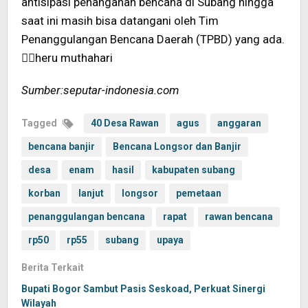
antisipasi penanganan bencana di Subang hingga
saat ini masih bisa datangani oleh Tim
Penanggulangan Bencana Daerah (TPBD) yang ada.
heru muthahari
Sumber:seputar-indonesia.com
Tagged
40 Desa Rawan
agus
anggaran
bencana banjir
Bencana Longsor dan Banjir
desa
enam
hasil
kabupaten subang
korban
lanjut
longsor
pemetaan
penanggulangan bencana
rapat
rawan bencana
rp50
rp55
subang
upaya
Berita Terkait
Bupati Bogor Sambut Pasis Seskoad, Perkuat Sinergi
Wilayah