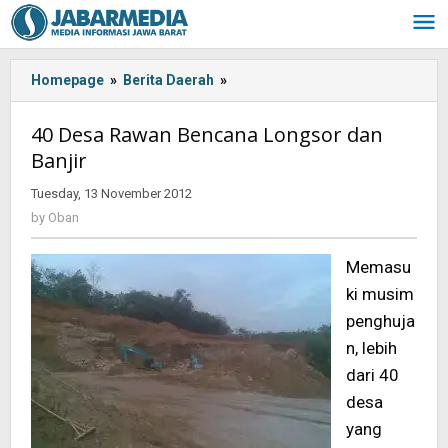
Skip
to
content
Homepage
»
Berita Daerah
»
40
Desa
Rawan
40 Desa Rawan Bencana Longsor dan
Bencana
Banjir
Longsor
dan
Tuesday, 13 November 2012
by
Banjir
Oban
by
Oban
Memasu
ki musim
penghuja
n, lebih
dari 40
desa
yang