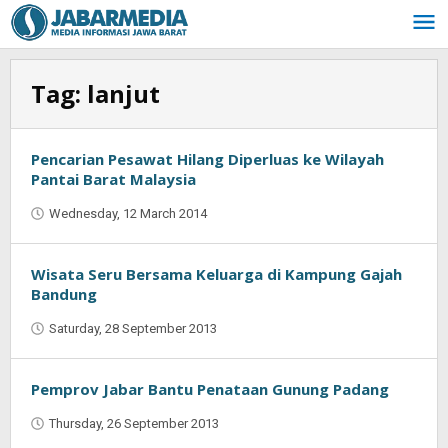
Skip
to
content
Tag:
lanjut
Pencarian Pesawat Hilang Diperluas ke Wilayah
Pantai Barat Malaysia
Wednesday, 12 March 2014
by
Oban
Wisata Seru Bersama Keluarga di Kampung Gajah
Bandung
Saturday, 28 September 2013
by
Oban
Pemprov Jabar Bantu Penataan Gunung Padang
Thursday, 26 September 2013
by
Oban