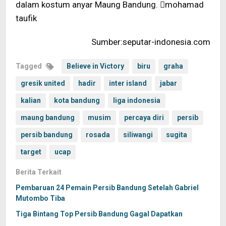
dalam kostum anyar Maung Bandung. mohamad
taufik
Sumber:seputar-indonesia.com
Tagged
Believe in Victory
biru
graha
gresik united
hadir
inter island
jabar
kalian
kota bandung
liga indonesia
maung bandung
musim
percaya diri
persib
persib bandung
rosada
siliwangi
sugita
target
ucap
Berita Terkait
Pembaruan 24 Pemain Persib Bandung Setelah Gabriel
Mutombo Tiba
Tiga Bintang Top Persib Bandung Gagal Dapatkan