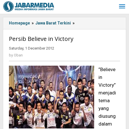
Skip
to
content
Homepage
»
Jawa Barat Terkini
»
Persib
Believe
in
Persib Believe in Victory
Victory
Saturday, 1 December 2012
by
Oban
by
Oban
”Believe
in
Victory”
menjadi
tema
yang
diusung
dalam