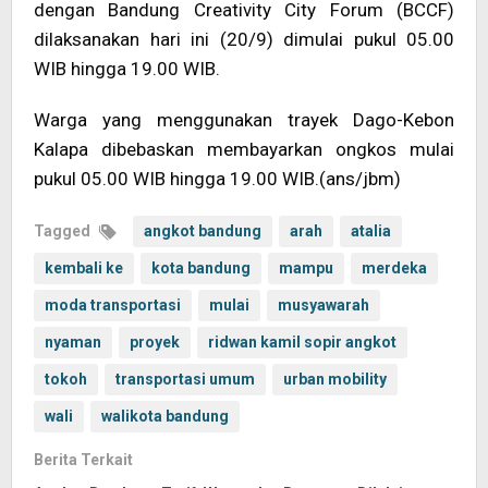
dengan Bandung Creativity City Forum (BCCF)
dilaksanakan hari ini (20/9) dimulai pukul 05.00
WIB hingga 19.00 WIB.
Warga yang menggunakan trayek Dago-Kebon
Kalapa dibebaskan membayarkan ongkos mulai
pukul 05.00 WIB hingga 19.00 WIB.(ans/jbm)
Tagged
angkot bandung
arah
atalia
kembali ke
kota bandung
mampu
merdeka
moda transportasi
mulai
musyawarah
nyaman
proyek
ridwan kamil sopir angkot
tokoh
transportasi umum
urban mobility
wali
walikota bandung
Berita Terkait