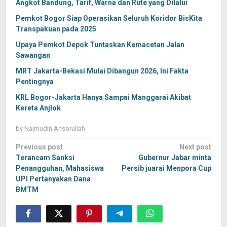
Angkot Bandung, Tarif, Warna dan Rute yang Dilalui
Pemkot Bogor Siap Operasikan Seluruh Koridor BisKita
Transpakuan pada 2025
Upaya Pemkot Depok Tuntaskan Kemacetan Jalan
Sawangan
MRT Jakarta-Bekasi Mulai Dibangun 2026, Ini Fakta
Pentingnya
KRL Bogor-Jakarta Hanya Sampai Manggarai Akibat
Kereta Anjlok
by
Najmudin Ansorullah
Post
Previous post
Next post
navigation
Terancam Sanksi
Gubernur Jabar minta
Penangguhan, Mahasiswa
Persib juarai Menpora Cup
UPI Pertanyakan Dana
BMTM