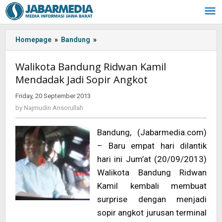
Skip
to
content
Homepage
»
Bandung
»
Walikota
Bandung
Ridwan
Walikota Bandung Ridwan Kamil
Kamil
Mendadak Jadi Sopir Angkot
Mendadak
Jadi
Friday, 20 September 2013
by
Sopir
Najmudin
by
Najmudin Ansorullah
Angkot
Ansorullah
Bandung, (Jabarmedia.com)
– Baru empat hari dilantik
hari ini Jum’at (20/09/2013)
Walikota Bandung Ridwan
Kamil kembali membuat
surprise dengan menjadi
sopir angkot jurusan terminal