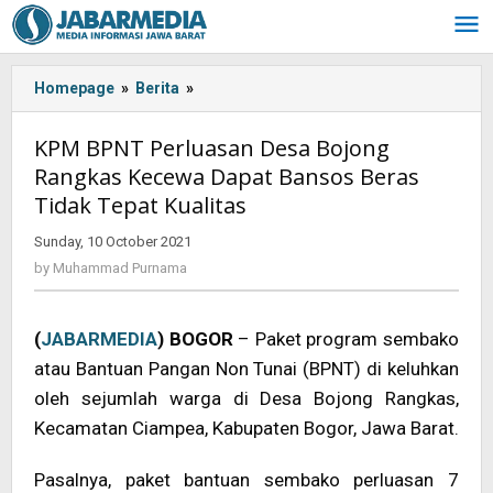
Skip
to
content
Homepage
»
Berita
»
KPM
BPNT
Perluasan
KPM BPNT Perluasan Desa Bojong
Desa
Rangkas Kecewa Dapat Bansos Beras
Bojong
Tidak Tepat Kualitas
Rangkas
Kecewa
Sunday, 10 October 2021
by
Dapat
Muhammad
by
Muhammad Purnama
Bansos
Purnama
Beras
Tidak
(
JABARMEDIA
) BOGOR
– Paket program sembako
Tepat
Kualitas
atau Bantuan Pangan Non Tunai (BPNT) di keluhkan
oleh sejumlah warga di Desa Bojong Rangkas,
Kecamatan Ciampea, Kabupaten Bogor, Jawa Barat.
Pasalnya, paket bantuan sembako perluasan 7