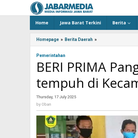
Skip
to
content
Home
Jawa Barat Terkini
Berita
Homepage
»
Berita Daerah
»
BERI
PRIMA
Pangkas
Pemerintahan
Waktu,
BERI PRIMA Pang
Biaya,
Jarak
tempuh di Keca
tempuh
di
Kecamatan
Thursday, 17 July 2025
by
Leuwisadeng
Oban
by
Oban