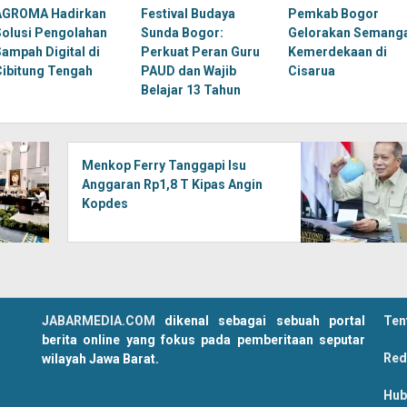
AGROMA Hadirkan
Festival Budaya
Pemkab Bogor
Solusi Pengolahan
Sunda Bogor:
Gelorakan Semang
Sampah Digital di
Perkuat Peran Guru
Kemerdekaan di
Cibitung Tengah
PAUD dan Wajib
Cisarua
Belajar 13 Tahun
Menkop Ferry Tanggapi Isu
Anggaran Rp1,8 T Kipas Angin
Kopdes
JABARMEDIA.COM
dikenal sebagai sebuah portal
Ten
berita online yang fokus pada pemberitaan seputar
Red
wilayah Jawa Barat.
Hub