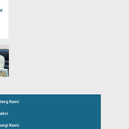
at
tang Kami
aksi
ungi Kami