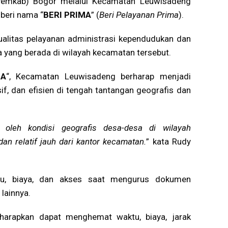
emkab) Bogor melalui Kecamatan Leuwisadeng
iberi nama “
BERI PRIMA
” (
Beri Pelayanan Prima
).
kualitas pelayanan administrasi kependudukan dan
sa yang berada di wilayah kecamatan tersebut.
MA
“, Kecamatan Leuwisadeng berharap menjadi
sif, dan efisien di tengah tantangan geografis dan
gi oleh kondisi geografis desa-desa di wilayah
an relatif jauh dari kantor kecamatan.
” kata Rudy
ktu, biaya, dan akses saat mengurus dokumen
 lainnya.
diharapkan dapat menghemat waktu, biaya, jarak