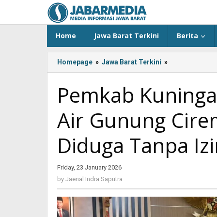
Skip
to
content
Home
Jawa Barat Terkini
Berita
Homepage
»
Jawa Barat Terkini
»
Pemkab
Kuningan
Perbaiki
Pemkab Kuningan
Pengelolaan
Air
Air Gunung Cire
Gunung
Ciremai,
90%
Diduga Tanpa Izi
Pemanfaat
Diduga
Tanpa
Friday, 23 January 2026
by
Izin
Jaenal
by
Jaenal Indra Saputra
Indra
Saputra