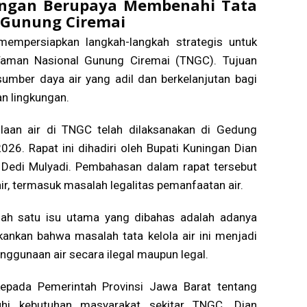
ingan Berupaya Membenahi Tata
l Gunung Ciremai
empersiapkan langkah-langkah strategis untuk
 Taman Nasional Gunung Ciremai (TNGC). Tujuan
mber daya air yang adil dan berkelanjutan bagi
an lingkungan.
laan air di TNGC telah dilaksanakan di Gedung
26. Rapat ini dihadiri oleh Bupati Kuningan Dian
Dedi Mulyadi. Pembahasan dalam rapat tersebut
ir, termasuk masalah legalitas pemanfaatan air.
ah satu isu utama yang dibahas adalah adanya
kankan bahwa masalah tata kelola air ini menjadi
enggunaan air secara ilegal maupun legal.
kepada Pemerintah Provinsi Jawa Barat tentang
uhi kebutuhan masyarakat sekitar TNGC. Dian