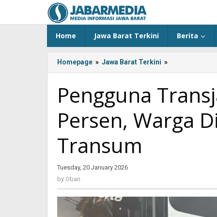
Skip
to
content
Home
Jawa Barat Terkini
Berita
Homepage
»
Jawa Barat Terkini
»
Pengguna
Transjakarta
Mencapai
Pengguna Transj
23,4
Persen,
Persen, Warga D
Warga
Diminta
Konsisten
Transum
Naik
Transum
Tuesday, 20 January 2026
by
Oban
by
Oban