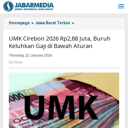
Skip
to
content
Homepage
»
Jawa Barat Terkini
»
UMK
Cirebon
2026
UMK Cirebon 2026 Rp2,88 Juta, Buruh
Rp2,88
Keluhkan Gaji di Bawah Aturan
Juta,
Buruh
Thursday, 22 January 2026
by
Keluhkan
Oban
by
Oban
Gaji
di
Bawah
Aturan