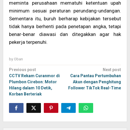
meminta perusahaan mematuhi ketentuan upah
minimum sesuai peraturan perundang-undangan.
Sementara itu, buruh berharap kebijakan tersebut
tidak hanya berhenti pada penetapan angka, tetapi
benar-benar diawasi dan ditegakkan agar hak
pekerja terpenuhi.
by
Oban
Post
Previous post
Next post
navigation
CCTV Rekam Curanmor di
Cara Pantau Pertumbuhan
Plumbon Cirebon: Motor
Akun dengan Penghitung
Hilang dalam 10 Detik,
Follower TikTok Real-Time
Korban Berteriak