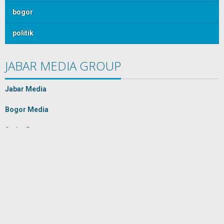
bogor
politik
JABAR MEDIA GROUP
Jabar Media
Bogor Media
Sudut Bogor
Banten Media
IKABARI
Liputan Jakarta
Copyright © 2009-2026
Jabar Media Group
Kebijakan Privasi