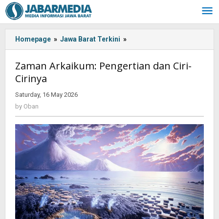
Skip
to
content
Homepage
»
Jawa Barat Terkini
»
Zaman
Arkaikum:
Pengertian
Zaman Arkaikum: Pengertian dan Ciri-
dan
Cirinya
Ciri-
Cirinya
Saturday, 16 May 2026
by
Oban
by
Oban