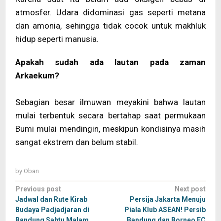
atmosfer. Udara didominasi gas seperti metana
dan amonia, sehingga tidak cocok untuk makhluk
hidup seperti manusia.
Apakah sudah ada lautan pada zaman
Arkaekum?
Sebagian besar ilmuwan meyakini bahwa lautan
mulai terbentuk secara bertahap saat permukaan
Bumi mulai mendingin, meskipun kondisinya masih
sangat ekstrem dan belum stabil.
by
Oban
Post
Previous post
Next post
navigation
Jadwal dan Rute Kirab
Persija Jakarta Menuju
Budaya Padjadjaran di
Piala Klub ASEAN! Persib
Bandung Sabtu Malam,
Bandung dan Borneo FC