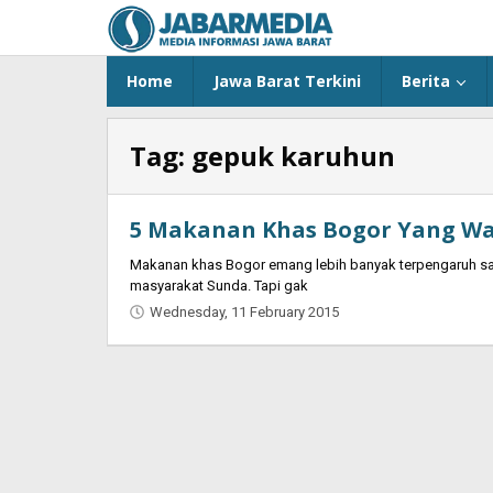
Skip
to
content
Home
Jawa Barat Terkini
Berita
Tag:
gepuk karuhun
5 Makanan Khas Bogor Yang Wa
Makanan khas Bogor emang lebih banyak terpengaruh sa
masyarakat Sunda. Tapi gak
Wednesday, 11 February 2015
by
Oban