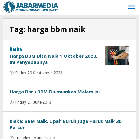
Skip
to
content
Tag:
harga bbm naik
Berita
Harga BBM Bisa Naik 1 Oktober 2023,
Ini Penyebabnya
Friday, 29 September 2023
by
Oban
Harga Baru BBM Diumumkan Malam ini
Friday, 21 June 2013
by
Oban
Rieke: BBM Naik, Upah Buruh Juga Harus Naik 30
Persen
Tuesday, 18 June 2013
by