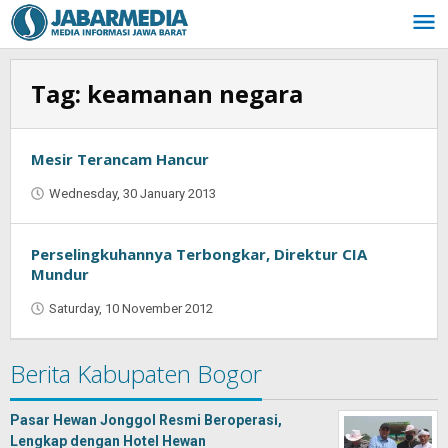
Skip
to
content
Tag:
keamanan negara
Mesir Terancam Hancur
Wednesday, 30 January 2013
by
Oban
Perselingkuhannya Terbongkar, Direktur CIA
Mundur
Saturday, 10 November 2012
by
Oban
Berita Kabupaten Bogor
Pasar Hewan Jonggol Resmi Beroperasi,
Lengkap dengan Hotel Hewan