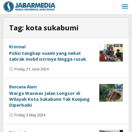
Skip
to
content
Tag:
kota sukabumi
Kriminal
Polisi tangkap suami yang nekat
tabrak mobil istrinya hingga rusak
Friday, 21 June 2024
by
Oban
Bencana Alam
Warga Waswas Jalan Longsor di
Wilayah Kota Sukabumi Tak Kunjung
Diperbaiki
Friday, 3 May 2024
by
Oban