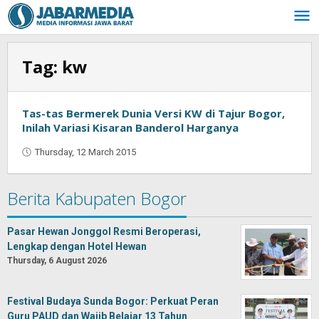
Skip
to
content
Tag:
kw
Tas-tas Bermerek Dunia Versi KW di Tajur Bogor,
Inilah Variasi Kisaran Banderol Harganya
Thursday, 12 March 2015
by
Jaenal
Indra
Berita Kabupaten Bogor
Saputra
Pasar Hewan Jonggol Resmi Beroperasi,
Lengkap dengan Hotel Hewan
Thursday, 6 August 2026
Festival Budaya Sunda Bogor: Perkuat Peran
Guru PAUD dan Wajib Belajar 13 Tahun