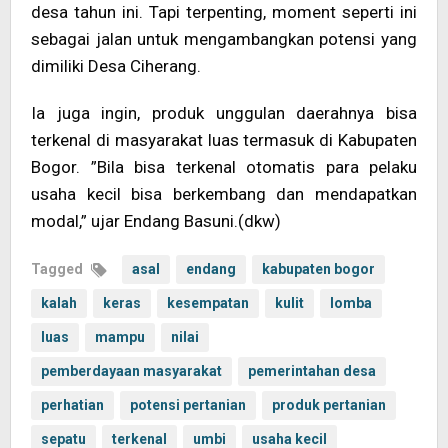
desa tahun ini. Tapi terpenting, moment seperti ini
sebagai jalan untuk mengambangkan potensi yang
dimiliki Desa Ciherang.
Ia juga ingin, produk unggulan daerahnya bisa
terkenal di masyarakat luas termasuk di Kabupaten
Bogor. ”Bila bisa terkenal otomatis para pelaku
usaha kecil bisa berkembang dan mendapatkan
modal,” ujar Endang Basuni.(dkw)
Tagged
asal
endang
kabupaten bogor
kalah
keras
kesempatan
kulit
lomba
luas
mampu
nilai
pemberdayaan masyarakat
pemerintahan desa
perhatian
potensi pertanian
produk pertanian
sepatu
terkenal
umbi
usaha kecil