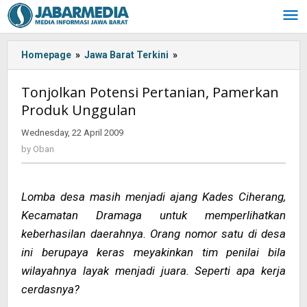
Skip
to
content
Homepage
»
Jawa Barat Terkini
»
Tonjolkan
Potensi
Pertanian,
Tonjolkan Potensi Pertanian, Pamerkan
Pamerkan
Produk Unggulan
Produk
Unggulan
Wednesday, 22 April 2009
by
Oban
by
Oban
Lomba desa masih menjadi ajang Kades Ciherang,
Kecamatan Dramaga untuk memperlihatkan
keberhasilan daerahnya. Orang nomor satu di desa
ini berupaya keras meyakinkan tim penilai bila
wilayahnya layak menjadi juara. Seperti apa kerja
cerdasnya?