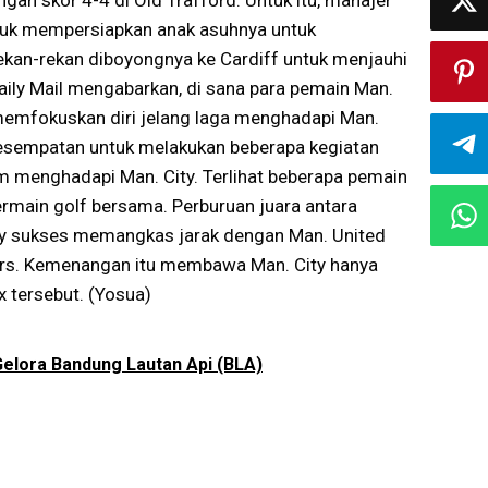
gan skor 4-4 di Old Trafford. Untuk itu, manajer
ntuk mempersiapkan anak asuhnya untuk
kan-rekan diboyongnya ke Cardiff untuk menjauhi
Daily Mail mengabarkan, di sana para pemain Man.
 memfokuskan diri jelang laga menghadapi Man.
n kesempatan untuk melakukan beberapa kegiatan
 menghadapi Man. City. Terlihat beberapa pemain
rmain golf bersama. Perburuan juara antara
 City sukses memangkas jarak dengan Man. United
rs. Kemenangan itu membawa Man. City hanya
x tersebut. (Yosua)
elora Bandung Lautan Api (BLA)