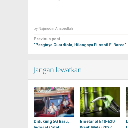
by
Najmudin Ansorullah
Post
Previous post
navigation
“Perginya Guardiola, Hilangnya Filosofi El Barca”
Jangan lewatkan
Didukung 5G Baru,
Bioetanol E10-E20
Indosat Catat
Wajib Mulai 2027,