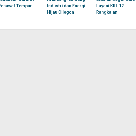
Pesawat Tempur
Industri dan Energi
Layani KRL 12
Hijau Cilegon
Rangkaian