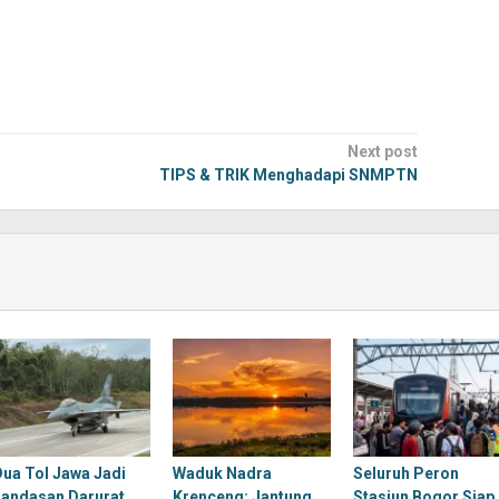
Next post
TIPS & TRIK Menghadapi SNMPTN
Dua Tol Jawa Jadi
Waduk Nadra
Seluruh Peron
Landasan Darurat
Krenceng: Jantung
Stasiun Bogor Siap