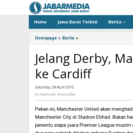
Skip
to
content
Home
Jawa Barat Terkini
Berita
Homepage
»
Berita
»
<!-
-:IN-
-
Jelang Derby, Ma
>Jelang
Derby,
ke Cardiff
Man.
United
"Menyingkir"
Saturday, 28 April 2012
by
ke
Najmudin
Cardiff
by
Najmudin Ansorullah
Ansorullah
<!-
-:-
Pekan ini, Manchester United akan menghadap
-
Manchester City di Stadion Etihad. Bukan ha
>
penentu siapa juara Premier League musim i